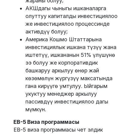
жараны болуу;
АКШдагы чыныгы ишканаларга
олуттуу капиталды инвестициялоо
же инвестициялоо процессинде
активдүү болуу;
Америка Кошмо Штаттарына
инвестициялык ишкана түзүү жана
иштетүү, ишкананын 51% үлүшүнө
ээ болуу же корпоративдик
башкаруу аркылуу өнөр жай
көзөмөлүн жүргүзүү максатында
гана кирүүгө умтулуу. Ыйгарым
укуктуу менеджер аркылуу
пассивдүү инвестициялоо дагы
мүмкүн.
EB-5 Виза программасы
EB-5 виза программасы чет элдик