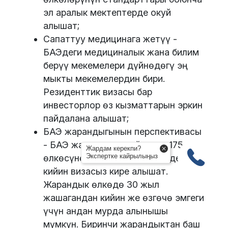
эл аралык мектептерде окуй
алышат;
Сапаттуу медицинага жетүү -
БАЭдеги медициналык жана билим
берүү мекемелери дүйнөдөгү эң
мыкты мекемелердин бири.
Резиденттик визасы бар
инвесторлор өз кызматтарын эркин
пайдалана алышат;
БАЭ жарандыгынын перспективасы
- БАЭ жарандары дүйнөнүн 175
Жардам керекпи?
Экспертке кайрылыңыз
өлкөсүнө визасыз же келгенден
кийин визасыз кире алышат.
Жарандык өлкөдө 30 жыл
жашагандан кийин же өзгөчө эмгеги
үчүн андан мурда алынышы
мүмкүн. Биринчи жарандыктан баш