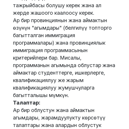
тажрыйбасы болушу керек жана ал
жерде жашоого каалоосу керек.
Ар бир провинциянын жана аймактын
өзүнүн "агымдары" (белгилүү топторго
багытталган иммиграция
программалары) жана провинциялык
иммиграция программасынын
критерийлери бар. Мисалы,
программанын агымында облустар жана
аймактар студенттерге, ишкерлерге,
квалификациялуу же жарым
квалификациялуу жумушчуларга
багытталышы мүмкүн.
Талаптар:
Ар бир облустун жана аймактын
агымдары, жарамдуулукту көрсөтүү
талаптары жана алардын облустук