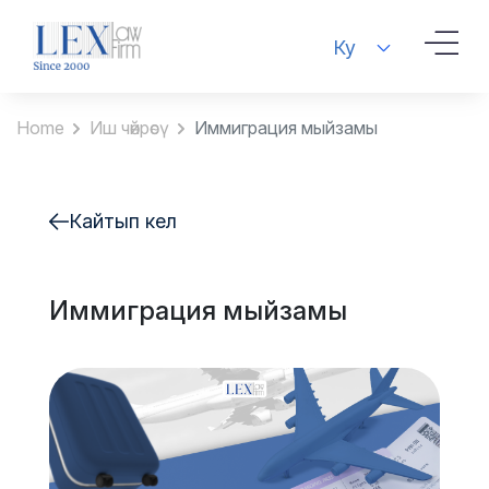
Ку
Home
Иш чөйрөсү
Иммиграция мыйзамы
Кайтып кел
Иммиграция мыйзамы