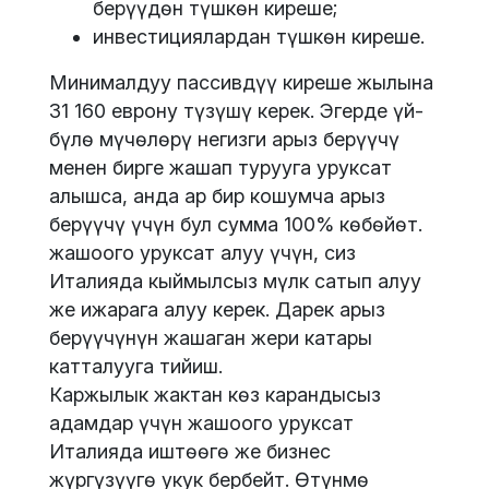
берүүдөн түшкөн киреше;
инвестициялардан түшкөн киреше.
Минималдуу пассивдүү киреше жылына
31 160 еврону түзүшү керек. Эгерде үй-
бүлө мүчөлөрү негизги арыз берүүчү
менен бирге жашап турууга уруксат
алышса, анда ар бир кошумча арыз
берүүчү үчүн бул сумма 100% көбөйөт.
жашоого уруксат алуу үчүн, сиз
Италияда кыймылсыз мүлк сатып алуу
же ижарага алуу керек. Дарек арыз
берүүчүнүн жашаган жери катары
катталууга тийиш.
Каржылык жактан көз карандысыз
адамдар үчүн жашоого уруксат
Италияда иштөөгө же бизнес
жүргүзүүгө укук бербейт. Өтүнмө