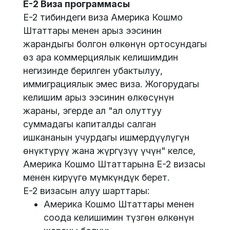
E-2 Виза программасы
E-2 тибиндеги виза Америка Кошмо
Штаттары менен арыз ээсинин
жарандыгы болгон өлкөнүн ортосундагы
өз ара коммерциялык келишимдин
негизинде берилген убактылуу,
иммиграциялык эмес виза. Жогорудагы
келишим арыз ээсинин өлкөсүнүн
жараны, эгерде ал "ал олуттуу
суммадагы капиталды салган
ишкананын учурдагы ишмердүүлүгүн
өнүктүрүү жана жүргүзүү үчүн" келсе,
Америка Кошмо Штаттарына E-2 визасы
менен кирүүгө мүмкүндүк берет.
E-2 визасын алуу шарттары:
Америка Кошмо Штаттары менен
соода келишимин түзгөн өлкөнүн