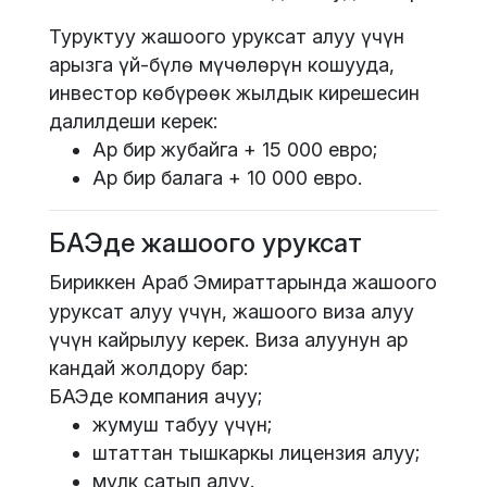
Туруктуу жашоого уруксат алуу үчүн
арызга үй-бүлө мүчөлөрүн кошууда,
инвестор көбүрөөк жылдык кирешесин
далилдеши керек:
Ар бир жубайга + 15 000 евро;
Ар бир балага + 10 000 евро.
БАЭде жашоого уруксат
Бириккен Араб Эмираттарында жашоого
уруксат алуу үчүн, жашоого виза алуу
үчүн кайрылуу керек. Виза алуунун ар
кандай жолдору бар:
БАЭде компания ачуу;
жумуш табуу үчүн;
штаттан тышкаркы лицензия алуу;
мүлк сатып алуу.