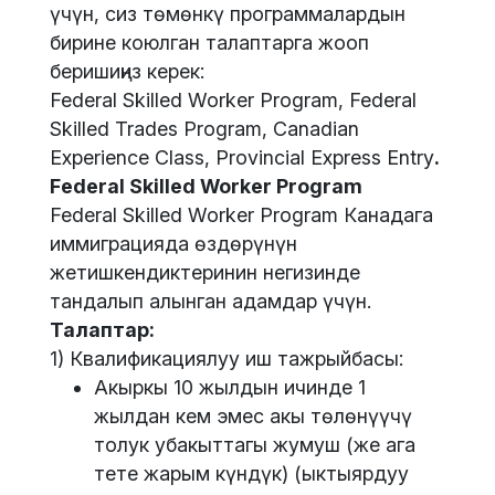
үчүн, сиз төмөнкү программалардын
бирине коюлган талаптарга жооп
беришиңиз керек:
Federal Skilled Worker Program, Federal
Skilled Trades Program, Canadian
Experience Class, Provincial Express Entry
.
Federal Skilled Worker Program
Federal Skilled Worker Program Канадага
иммиграцияда өздөрүнүн
жетишкендиктеринин негизинде
тандалып алынган адамдар үчүн.
Талаптар:
1) Квалификациялуу иш тажрыйбасы:
Акыркы 10 жылдын ичинде 1
жылдан кем эмес акы төлөнүүчү
толук убакыттагы жумуш (же ага
тете жарым күндүк) (ыктыярдуу