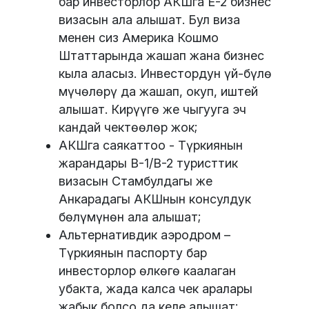
бар инвесторлор АКШга E-2 бизнес
визасын ала алышат. Бул виза
менен сиз Америка Кошмо
Штаттарында жашап жана бизнес
кыла аласыз. Инвестордун үй-бүлө
мүчөлөрү да жашап, окуп, иштей
алышат. Кирүүгө же чыгууга эч
кандай чектөөлөр жок;
АКШга саякаттоо - Түркиянын
жарандары B-1/B-2 туристтик
визасын Стамбулдагы же
Анкарадагы АКШнын консулдук
бөлүмүнөн ала алышат;
Альтернативдик аэродром –
Түркиянын паспорту бар
инвесторлор өлкөгө каалаган
убакта, жада калса чек аралары
жабык болсо да келе алышат;