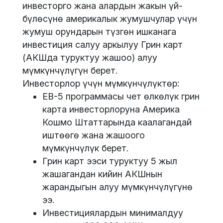
инвесторго жана алардын жакын үй-
бүлөсүнө америкалык жумушчулар үчүн
жумуш орундарын түзгөн ишканага
инвестиция салуу аркылуу Грин карт
(АКШда туруктуу жашоо) алуу
мүмкүнчүлүгүн берет.
Инвесторлор үчүн мүмкүнчүлүктөр:
EB-5 программасы чет өлкөлүк грин
карта инвесторлоруна Америка
Кошмо Штаттарында каалагандай
иштөөгө жана жашоого
мүмкүнчүлүк берет.
Грин карт ээси туруктуу 5 жыл
жашагандан кийин АКШнын
жарандыгын алуу мүмкүнчүлүгүнө
ээ.
Инвестициялардын минималдуу