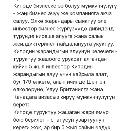
Кипрде бизнеске ээ болуу мүмкүнчүлүгү
- жаңы бизнес ачуу же компанияга акча
салуу. Өлкө жарандары сыяктуу эле
инвестор бизнес жүргүзүүдө дивиденд
түрүндө киреше алууга жана салык
жеңилдиктеринен пайдаланууга укуктуу;
Кипрдин жарандыгын алуунун келечеги -
туруктуу жашоого уруксат алгандан
кийин 5 жыл инвестор Кипрдин
жарандыгын алуу үчүн кайрыла алат,
бул 179 өлкөгө, анын ичинде Шенген
өлкөлөрүнө, Улуу Британияга жана
Канадага визасыз кирүү мүмкүнчүлүгүн
берет;
Кипрде туруктуу жашаган жери өмүр
бою берилет - статусун узартуунун
кереги жок, ар бир 5 жыл сайын өздүк