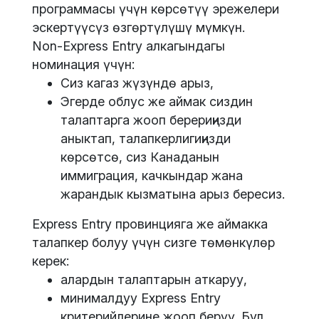
программасы үчүн көрсөтүү эрежелери
эскертүүсүз өзгөртүлүшү мүмкүн.
Non-Express Entry алкагындагы
номинация үчүн:
Сиз кагаз жүзүндө арыз,
Эгерде облус же аймак сиздин
талаптарга жооп берериңизди
аныктап, талапкерлигиңизди
көрсөтсө, сиз Канаданын
иммиграция, качкындар жана
жарандык кызматына арыз бересиз.
Express Entry провинцияга же аймакка
талапкер болуу үчүн сизге төмөнкүлөр
керек:
алардын талаптарын аткаруу,
минималдуу Express Entry
критерийлерине жооп берүү. Бул