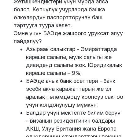
жетишкендиктери үчүн мурда алса
болот. Көпчүлүк учурларда башка
өлкөлөрдүн паспортторунан баш
тартууга туура келет.
Эмне үчүн БАЭде жашоого уруксат алуу
пайдалуу?
Азыраак салыктар - Эмираттарда
киреше салыгы, мүлк салыгы же
дивиденд салыгы жок. Юридикалык
киреше салыгы – 9%;
БАЭде ачык банк эсептери - банк
эсеби акча каражаттарын же эл
аралык төлөмдөрдү коопсуз сактоо
үчүн колдонулушу мүмкүн;
Балдар үчүн мектепте билим берүү
- визанын резидентинин балдары
АКШ, Улуу Британия жана Европа
өлкөлөрүнүн стандарттары боюнча