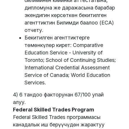
билиминен кийинки аттестатына,
дипломуна же даражасына барабар
экендигин көрсөткөн бекитилген
агенттиктин Билимди баалоо (ECA)
отчету.
Бекитилген агенттиктерге
төмөнкүлөр кирет: Comparative
Education Service - University of
Toronto; School of Continuing Studies;
International Credential Assessment
Service of Canada; World Education
Services.
4) 6 тандоо факторунан 67/100 упай
алуу.
Federal Skilled Trades Program
Federal Skilled Trades программасы
канадалык иш берүүчүдөн жарактуу