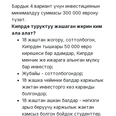
Бардык 4 вариант үчүн инвестициянын
минималдуу суммасы 300 000 еврону
түзөт.
Кипрде туруктуу жашаган жерин ким
ала алат?
18 жаштан жогору, соттолбогон,
Кипрден тышкары 50 000 евро
кирешеси бар адамдар, Кипрде
менчик же ижарага алынган мүлкү
бар инвестор;
Жубайы - соттолбогондор;
18 жашка чейинки балдар каржылык
жактан инвесторго көз каранды
болгондор;
18 жаштан ашкан балдар - негизги
арыз берүүчү каржылык жактан
камсыз болгон бойдок студенттер.