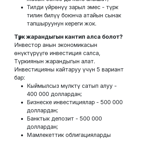
Тилди үйрөнүү зарыл эмес - түрк
тилин билүү боюнча атайын сынак
тапшыруунун кереги жок.
Түрк жарандыгын кантип алса болот?
Инвестор анын экономикасын
өнүктүрүүгө инвестиция салса,
Түркиянын жарандыгын алат.
Инвестицияны кайтаруу үчүн 5 вариант
бар:
Кыймылсыз мүлктү сатып алуу -
400 000 доллардан;
Бизнеске инвестициялар - 500 000
доллардан;
Банктык депозит - 500 000
доллардан;
Мамлекеттик облигацияларды