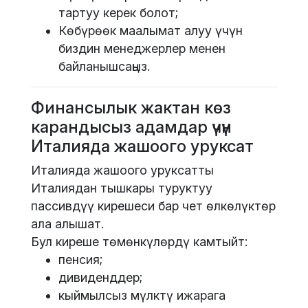
тартуу керек болот;
Көбүрөөк маалымат алуу үчүн
биздин менеджерлер менен
байланышсаңыз.
Финансылык жактан көз
карандысыз адамдар үчүн
Италияда жашоого уруксат
Италияда жашоого уруксатты
Италиядан тышкары туруктуу
пассивдүү кирешеси бар чет өлкөлүктөр
ала алышат.
Бул киреше төмөнкүлөрдү камтыйт:
пенсия;
дивиденддер;
кыймылсыз мүлктү ижарага