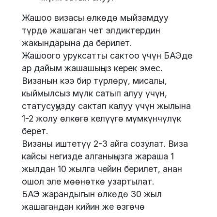
Жашоо визасы өлкөдө мыйзамдуу
түрдө жашаган чет элдиктердин
жакындарына да берилет.
Жашоого уруксатты сактоо үчүн БАЭде
ар дайым жашашыңыз керек эмес.
Визанын кээ бир түрлөрү, мисалы,
кыймылсыз мүлк сатып алуу үчүн,
статусуңузду сактап калуу үчүн жылына
1-2 жолу өлкөгө келүүгө мүмкүнчүлүк
берет.
Визаны иштетүү 2-3 айга созулат. Виза
кайсы негизде алганыңызга жараша 1
жылдан 10 жылга чейин берилет, анан
ошол эле мөөнөткө узартылат.
БАЭ жарандыгын өлкөдө 30 жыл
жашагандан кийин же өзгөчө