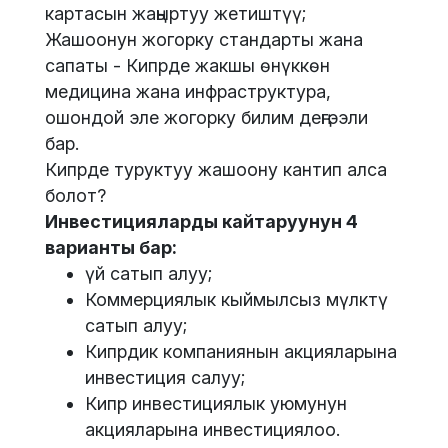
картасын жаңыртуу жетиштүү;
Жашоонун жогорку стандарты жана
сапаты - Кипрде жакшы өнүккөн
медицина жана инфраструктура,
ошондой эле жогорку билим деңгээли
бар.
Кипрде туруктуу жашоону кантип алса
болот?
Инвестицияларды кайтаруунун 4
варианты бар:
үй сатып алуу;
Коммерциялык кыймылсыз мүлктү
сатып алуу;
Кипрдик компаниянын акцияларына
инвестиция салуу;
Кипр инвестициялык уюмунун
акцияларына инвестициялоо.