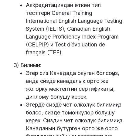
Аккредитациядан өткөн тил
тесттери General Training
International English Language Testing
System (IELTS), Canadian English
Language Proficiency Index Program
(CELPIP) и Test d’évaluation de
français (TEF).
3) Билими:
Эгер сиз Канадада окуган болсоңуз,
анда сизде канадалык орто же
жогорку мектептин сертификаты,
диплому болушу керек.
Эгерде сизде чет өлкөлүк билимиңиз
болсо, сизде төмөнкүлөр болушу
керек: Сиздин чет өлкөлүк билимиңиз
Канаданын бүтүргөн орто же орто