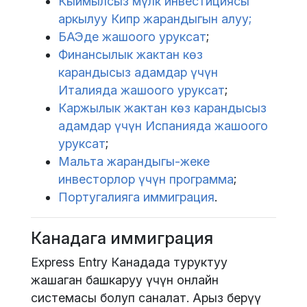
Кыймылсыз мүлк инвестициясы
аркылуу Кипр жарандыгын алуу;
БАЭде жашоого уруксат
;
Финансылык жактан көз
карандысыз адамдар үчүн
Италияда жашоого уруксат
;
Каржылык жактан көз карандысыз
адамдар үчүн Испанияда жашоого
уруксат
;
Мальта жарандыгы-жеке
инвесторлор үчүн программа
;
Португалияга иммиграция
.
Канадага иммиграция
Express Entry Канадада туруктуу
жашаган башкаруу үчүн онлайн
системасы болуп саналат. Арыз берүү