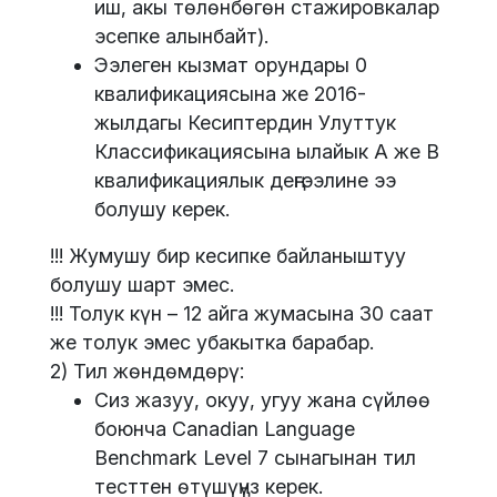
иш, акы төлөнбөгөн стажировкалар
эсепке алынбайт).
Ээлеген кызмат орундары 0
квалификациясына же 2016-
жылдагы Кесиптердин Улуттук
Классификациясына ылайык А же В
квалификациялык деңгээлине ээ
болушу керек.
!!! Жумушу бир кесипке байланыштуу
болушу шарт эмес.
!!! Толук күн – 12 айга жумасына 30 саат
же толук эмес убакытка барабар.
2) Тил жөндөмдөрү:
Сиз жазуу, окуу, угуу жана сүйлөө
боюнча Canadian Language
Benchmark Level 7 сынагынан тил
тесттен өтүшүңүз керек.