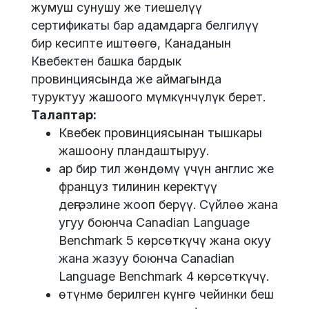
жумуш сунушу же тиешелүү
сертификаты бар адамдарга белгилүү
бир кесипте иштөөгө, Канаданын
Квебектен башка бардык
провинциясында же аймагында
туруктуу жашоого мүмкүнчүлүк берет.
Талаптар:
Квебек провинциясынан тышкары
жашоону пландаштыруу.
ар бир тил жөндөмү үчүн англис же
француз тилинин керектүү
деңгээлине жооп берүү. Сүйлөө жана
угуу боюнча Canadian Language
Benchmark 5 көрсөткүчү жана окуу
жана жазуу боюнча Canadian
Language Benchmark 4 көрсөткүчү.
өтүнмө берилген күнгө чейинки беш