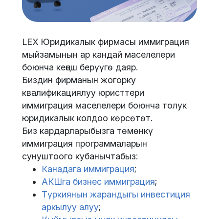
LEX Юридикалык фирмасы иммиграция
мыйзамынын ар кандай маселелери
боюнча кеңеш берүүгө даяр.
Биздин фирманын жогорку
квалификациялуу юристтери
иммиграция маселелери боюнча толук
юридикалык колдоо көрсөтөт.
Биз кардарларыбызга төмөнкү
иммиграция программаларын
сунуштоого кубанычтабыз:
Канадага иммиграция
;
АКШга бизнес иммиграция
;
Түркиянын жарандыгы инвестиция
аркылуу алуу
;