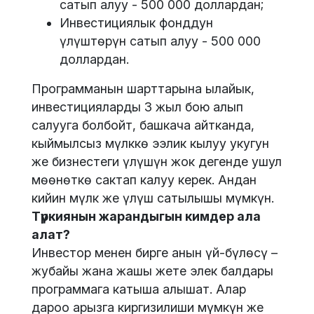
сатып алуу - 500 000 доллардан;
Инвестициялык фонддун
үлүштөрүн сатып алуу - 500 000
доллардан.
Программанын шарттарына ылайык,
инвестицияларды 3 жыл бою алып
салууга болбойт, башкача айтканда,
кыймылсыз мүлккө ээлик кылуу укугун
же бизнестеги үлүшүн жок дегенде ушул
мөөнөткө сактап калуу керек. Андан
кийин мүлк же үлүш сатылышы мүмкүн.
Түркиянын жарандыгын кимдер ала
алат?
Инвестор менен бирге анын үй-бүлөсү –
жубайы жана жашы жете элек балдары
программага катыша алышат. Алар
дароо арызга киргизилиши мүмкүн же