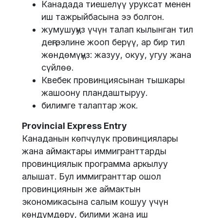
Канадада тиешелүү уруксат менен
иш тажрыйбасына ээ болгон.
жумушуңуз үчүн талап кылынган тил
деңгээлине жооп берүү, ар бир тил
жөндөмүңүз: жазуу, окуу, угуу жана
сүйлөө.
Квебек провинциясынан тышкары
жашоону пландаштыруу.
билимге талаптар жок.
Provincial Express Entry
Канаданын көпчүлүк провинциялары
жана аймактары иммигранттарды
провинциялык программа аркылуу
алышат. Бул иммигранттар ошол
провинциянын же аймактын
экономикасына салым кошуу үчүн
көндүмдөрү, билими жана иш