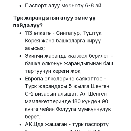
Паспорт алуу мөөнөтү 6-8 ай.
Түрк жарандыгын алуу эмне үчүн
пайдалуу?
113 өлкөгө - Сингапур, Түштүк
Корея жана башкаларга кирүү
акысыз;
Экинчи жарандыкка жол берилет -
башка өлкөнүн жарандыгынан баш
тартуунун кереги жок;
Европа өлкөлөрүнө саякаттоо -
Түрк жарандары 5 жылга Шенген
С-2 визасын алышат. Ал Шенген
мамлекеттеринде 180 күндөн 90
күнгө чейин болууга мүмкүнчүлүк
берет;
АКШда жашаган - түрк паспорту