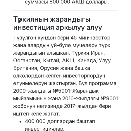
суммасы 800 000 АКШ доллары.
Түркиянын жарандыгы
инвестиция аркылуу алуу
Түзүлгөн күндөн бери 45 миң инвестор
жана алардын үй-бүлө мүчөлөрү түрк
жарандыгын алышкан. Түркия Иран,
Ооганстан, Кытай, АКШ, Канада, Улуу
Британия, Орусия жана башка
өлкөлөрдөн келген инвесторлордун
өтүнмөлөрүн жактырган. Бул программа
2009-жылдагы №5901-Жарандык
мыйзамынын жана 2016-жылдагы №9601
жобонун негизинде 2017-жылдан бери
иштеп келе жатат.
400 000 доллардан баштап
инвестициялар.