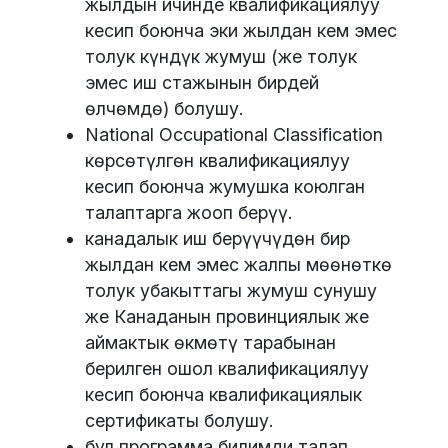
жылдын ичинде квалификациялуу
кесип боюнча эки жылдан кем эмес
толук күндүк жумуш (же толук
эмес иш стажынын бирдей
өлчөмдө) болушу.
National Occupational Classification
көрсөтүлгөн квалификациялуу
кесип боюнча жумушка коюлган
талаптарга жооп берүү.
канадалык иш берүүчүдөн бир
жылдан кем эмес жалпы мөөнөткө
толук убакыттагы жумуш сунушу
же Канаданын провинциялык же
аймактык өкмөтү тарабынан
берилген ошол квалификациялуу
кесип боюнча квалификациялык
сертификаты болушу.
бул программа билимди талап