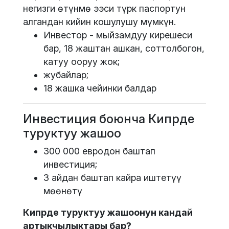
негизги өтүнмө ээси түрк паспортун
алгандан кийин кошулушу мүмкүн.
Инвестор - мыйзамдуу кирешеси
бар, 18 жаштан ашкан, соттолбогон,
катуу ооруу жок;
жубайлар;
18 жашка чейинки балдар
Инвестиция боюнча Кипрде
туруктуу жашоо
300 000 евродон баштап
инвестиция;
3 айдан баштап кайра иштетүү
мөөнөтү
Кипрде туруктуу жашоонун кандай
артыкчылыктары бар?