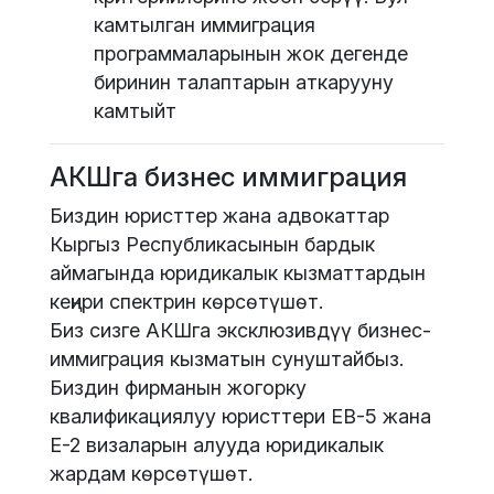
камтылган иммиграция
программаларынын жок дегенде
биринин талаптарын аткарууну
камтыйт
АКШга бизнес иммиграция
Биздин юристтер жана адвокаттар
Кыргыз Республикасынын бардык
аймагында юридикалык кызматтардын
кеңири спектрин көрсөтүшөт.
Биз сизге АКШга эксклюзивдүү бизнес-
иммиграция кызматын сунуштайбыз.
Биздин фирманын жогорку
квалификациялуу юристтери EB-5 жана
E-2 визаларын алууда юридикалык
жардам көрсөтүшөт.