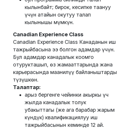
кылынбайт; бирок, кесипке таануу
үчүн атайын окутуу талап
кылынышы мүмкүн.
Canadian Experience Class
Canadian Experience Class Канаданын иш
тажрыйбасына ээ болгон адамдар үчүн.
Бул адамдар канадалык коомго
отурукташып, өз жамааттарында жана
карьерасында маанилүү байланыштарды
түзүшкөн.
Талаптар:
арыз бергенге чейинки акыркы үч
жылда канадалык толук
убакыттагы (же ага барабар жарым
күндүк) квалификациялуу иш
тажрыйбасынын кеминде 12 ай.