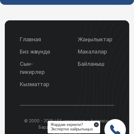
Главная
Жаңылыктар
Биз жөнүндө
Макалалар
Сын-
Байланыш
пикирлер
Кызматтар
© 2000 - 2025 LEX юридикалык фирмасы.
Жардам керекпи?
Бардык укуктар корголгон.
Экспертке кайрылыңыз
Privacy Policy